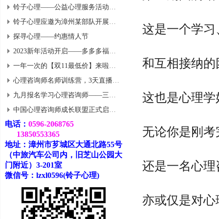
铃子心理——公益心理服务活动到武警基层志愿者招募（有适当津贴）
铃子心理应邀为漳州某部队开展心理健康服务活动
这是一个学习
探寻心理——约惠情人节
2023新年活动开启——多多多福利等你来拿!
和互相接纳的
一年一次的【双11最低价】来啦！（报课送课）
心理咨询师名师训练营，3天直播课免费报名开始啦
这也是心理学
九月报名学习心理咨询师——三重优惠等你拿！
中国心理咨询师成长联盟正式启动 | 面向思源老学员全面招募
电话：
0596-2068765
无论你是刚考
13850553365
地址：漳州市芗城区大通北路55号
（中旅汽车公司内，旧芝山公园大
还是一名心理
门附近）3-201室
微信号：lzxl0596(铃子心理)
亦或仅是对心